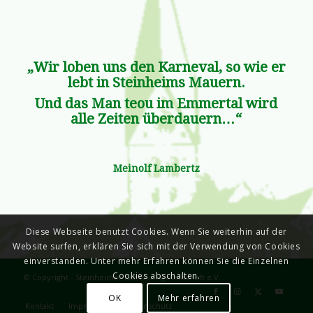
„Wir loben uns den Karneval, so wie er
lebt in Steinheims Mauern.
Und das Man teou im Emmertal wird
alle Zeiten überdauern…“
Meinolf Lambertz
Diese Webseite benutzt Cookies. Wenn Sie weiterhin auf der
Website surfen, erklären Sie sich mit der Verwendung von Cookies
einverstanden. Unter mehr Erfahren können Sie die Einzelnen
Cookies abschalten.
© Copyright - Steinheimer Karnevalsgesellschaft e.V.
OK
Mehr erfahren
Kontakt
Impressum
Datenschutz