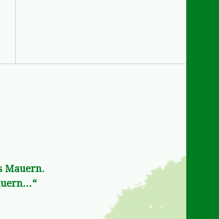
ms Mauern.
dauern…“