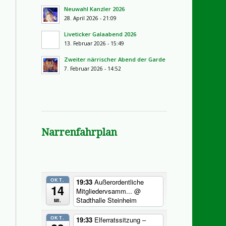
Neuwahl Kanzler 2026
28. April 2026 - 21:09
Liveticker Galaabend 2026
13. Februar 2026 - 15:49
Zweiter närrischer Abend der Garde
7. Februar 2026 - 14:52
Narrenfahrplan
OKT.
19:33
Außerordentliche
14
Mitgliedervsamm...
@
Stadthalle Steinheim
Mi.
OKT.
19:33
Elferratssitzung –