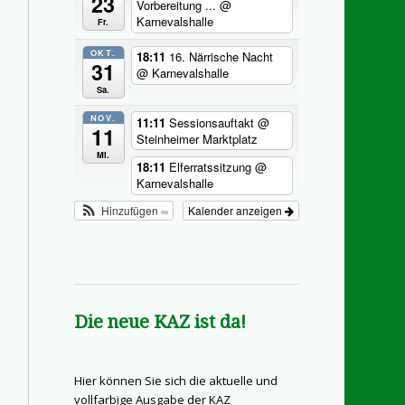
23
Vorbereitung ...
@
Karnevalshalle
Fr.
OKT.
18:11
16. Närrische Nacht
31
@ Karnevalshalle
Sa.
NOV.
11:11
Sessionsauftakt
@
11
Steinheimer Marktplatz
Mi.
18:11
Elferratssitzung
@
Karnevalshalle
Hinzufügen
Kalender anzeigen
Die neue KAZ ist da!
Hier können Sie sich die aktuelle und
vollfarbige Ausgabe der KAZ