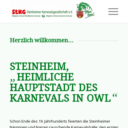
Herzlich willkommen…
STEINHEIM,
„
HEIMLICHE
HAUPTSTADT DES
“
KARNEVALS IN OWL
Schon Ende des 19. Jahrhunderts feierten die Steinheimer
Närrinnen und Narren rauschende Karnevalsbälle; den ersten