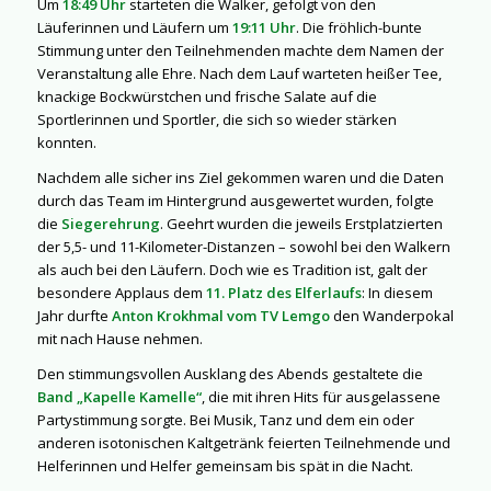
Um
18:49 Uhr
starteten die Walker, gefolgt von den
Läuferinnen und Läufern um
19:11 Uhr
. Die fröhlich-bunte
Stimmung unter den Teilnehmenden machte dem Namen der
Veranstaltung alle Ehre. Nach dem Lauf warteten heißer Tee,
knackige Bockwürstchen und frische Salate auf die
Sportlerinnen und Sportler, die sich so wieder stärken
konnten.
Nachdem alle sicher ins Ziel gekommen waren und die Daten
durch das Team im Hintergrund ausgewertet wurden, folgte
die
Siegerehrung
. Geehrt wurden die jeweils Erstplatzierten
der 5,5- und 11-Kilometer-Distanzen – sowohl bei den Walkern
als auch bei den Läufern. Doch wie es Tradition ist, galt der
besondere Applaus dem
11. Platz des Elferlaufs
: In diesem
Jahr durfte
Anton Krokhmal vom TV Lemgo
den Wanderpokal
mit nach Hause nehmen.
Den stimmungsvollen Ausklang des Abends gestaltete die
Band „Kapelle Kamelle“
, die mit ihren Hits für ausgelassene
Partystimmung sorgte. Bei Musik, Tanz und dem ein oder
anderen isotonischen Kaltgetränk feierten Teilnehmende und
Helferinnen und Helfer gemeinsam bis spät in die Nacht.