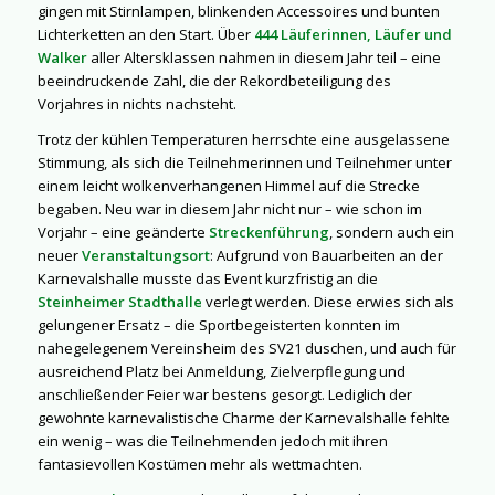
gingen mit Stirnlampen, blinkenden Accessoires und bunten
Lichterketten an den Start. Über
444 Läuferinnen, Läufer und
Walker
aller Altersklassen nahmen in diesem Jahr teil – eine
beeindruckende Zahl, die der Rekordbeteiligung des
Vorjahres in nichts nachsteht.
Trotz der kühlen Temperaturen herrschte eine ausgelassene
Stimmung, als sich die Teilnehmerinnen und Teilnehmer unter
einem leicht wolkenverhangenen Himmel auf die Strecke
begaben. Neu war in diesem Jahr nicht nur – wie schon im
Vorjahr – eine geänderte
Streckenführung
, sondern auch ein
neuer
Veranstaltungsort
: Aufgrund von Bauarbeiten an der
Karnevalshalle musste das Event kurzfristig an die
Steinheimer Stadthalle
verlegt werden. Diese erwies sich als
gelungener Ersatz – die Sportbegeisterten konnten im
nahegelegenem Vereinsheim des SV21 duschen, und auch für
ausreichend Platz bei Anmeldung, Zielverpflegung und
anschließender Feier war bestens gesorgt. Lediglich der
gewohnte karnevalistische Charme der Karnevalshalle fehlte
ein wenig – was die Teilnehmenden jedoch mit ihren
fantasievollen Kostümen mehr als wettmachten.