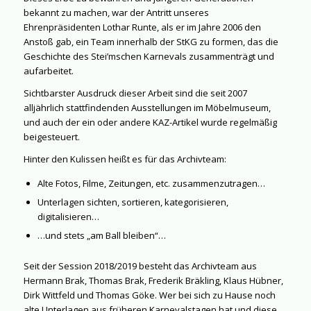
bekannt zu machen, war der Antritt unseres
Ehrenpräsidenten Lothar Runte, als er im Jahre 2006 den
Anstoß gab, ein Team innerhalb der StKG zu formen, das die
Geschichte des Stei’mschen Karnevals zusammenträgt und
aufarbeitet.
Sichtbarster Ausdruck dieser Arbeit sind die seit 2007
alljährlich stattfindenden Ausstellungen im Möbelmuseum,
und auch der ein oder andere KAZ-Artikel wurde regelmäßig
beigesteuert.
Hinter den Kulissen heißt es für das Archivteam:
Alte Fotos, Filme, Zeitungen, etc. zusammenzutragen…
Unterlagen sichten, sortieren, kategorisieren,
digitalisieren…
…und stets „am Ball bleiben“…
Seit der Session 2018/2019 besteht das Archivteam aus
Hermann Brak, Thomas Brak, Frederik Bräkling, Klaus Hübner,
Dirk Wittfeld und Thomas Göke. Wer bei sich zu Hause noch
alte Unterlagen aus früheren Karnevalstagen hat und diese