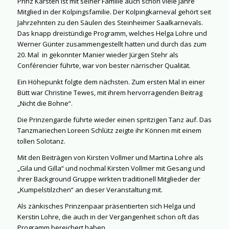
Prinz Karsten ist mit seiner Familie auch schon viele Jahre
Mitglied in der Kolpingsfamilie. Der Kolpingkarneval gehört seit
Jahrzehnten zu den Säulen des Steinheimer Saalkarnevals.
Das knapp dreistündige Programm, welches Helga Lohre und
Werner Günter zusammengestellt hatten und durch das zum
20. Mal
in gekonnter Manier wieder Jürgen Stehr als
Conférencier führte, war von bester närrischer Qualität.
Ein Höhepunkt folgte dem nächsten. Zum ersten Mal in einer
Bütt war Christine Tewes, mit ihrem hervorragenden Beitrag
„Nicht die Bohne“.
Die Prinzengarde führte wieder einen spritzigen Tanz auf. Das
Tanzmariechen Loreen Schlütz zeigte ihr Können mit einem
tollen Solotanz.
Mit den Beiträgen von Kirsten Vollmer und Martina Lohre als
„Gila und Gilla“ und nochmal Kirsten Vollmer mit Gesang und
ihrer Background Gruppe wirkten traditionell Mitglieder der
„Kumpelstilzchen“ an dieser Veranstaltung mit.
Als zänkisches Prinzenpaar präsentierten sich Helga und
Kerstin Lohre, die auch in der Vergangenheit schon oft das
Programm bereichert haben.