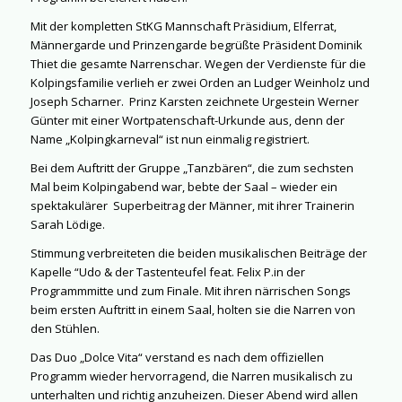
Mit der kompletten StKG Mannschaft Präsidium, Elferrat,
Männergarde und Prinzengarde begrüßte Präsident Dominik
Thiet die gesamte Narrenschar. Wegen der Verdienste für die
Kolpingsfamilie verlieh er zwei Orden an Ludger Weinholz und
Joseph Scharner.
Prinz Karsten zeichnete Urgestein Werner
Günter mit einer Wortpatenschaft-Urkunde aus, denn der
Name „Kolpingkarneval“ ist nun einmalig registriert.
Bei dem Auftritt der Gruppe „Tanzbären“, die zum sechsten
Mal beim Kolpingabend war, bebte der Saal – wieder ein
spektakulärer
Superbeitrag der Männer, mit ihrer Trainerin
Sarah Lödige.
Stimmung verbreiteten die beiden musikalischen Beiträge der
Kapelle “Udo & der Tastenteufel feat. Felix P.in der
Programmmitte und zum Finale. Mit ihren närrischen Songs
beim ersten Auftritt in einem Saal, holten sie die Narren von
den Stühlen.
Das Duo „Dolce Vita“ verstand es nach dem offiziellen
Programm wieder hervorragend, die Narren musikalisch zu
unterhalten und richtig anzuheizen. Dieser Abend wird allen