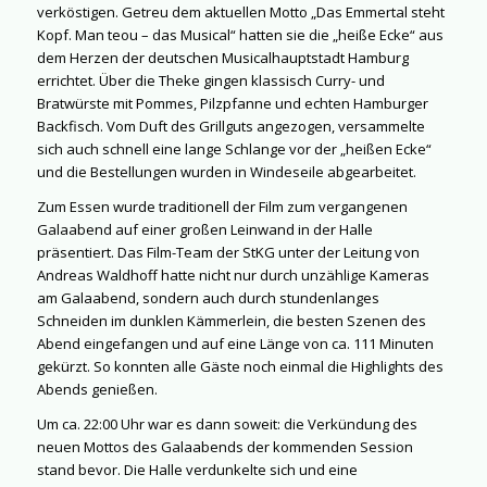
verköstigen. Getreu dem aktuellen Motto „Das Emmertal steht
Kopf. Man teou – das Musical“ hatten sie die „heiße Ecke“ aus
dem Herzen der deutschen Musicalhauptstadt Hamburg
errichtet. Über die Theke gingen klassisch Curry- und
Bratwürste mit Pommes, Pilzpfanne und echten Hamburger
Backfisch. Vom Duft des Grillguts angezogen, versammelte
sich auch schnell eine lange Schlange vor der „heißen Ecke“
und die Bestellungen wurden in Windeseile abgearbeitet.
Zum Essen wurde traditionell der Film zum vergangenen
Galaabend auf einer großen Leinwand in der Halle
präsentiert. Das Film-Team der StKG unter der Leitung von
Andreas Waldhoff hatte nicht nur durch unzählige Kameras
am Galaabend, sondern auch durch stundenlanges
Schneiden im dunklen Kämmerlein, die besten Szenen des
Abend eingefangen und auf eine Länge von ca. 111 Minuten
gekürzt. So konnten alle Gäste noch einmal die Highlights des
Abends genießen.
Um ca. 22:00 Uhr war es dann soweit: die Verkündung des
neuen Mottos des Galaabends der kommenden Session
stand bevor. Die Halle verdunkelte sich und eine