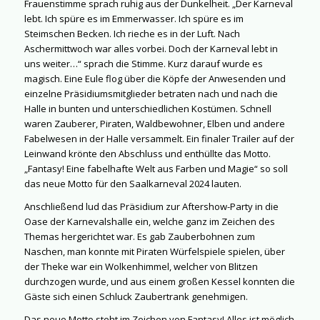
Frauenstimme sprach ruhig aus der Dunkelheit. „Der Karneval
lebt. Ich spüre es im Emmerwasser. Ich spüre es im
Steimschen Becken. Ich rieche es in der Luft. Nach
Aschermittwoch war alles vorbei. Doch der Karneval lebt in
uns weiter…“ sprach die Stimme. Kurz darauf wurde es
magisch. Eine Eule flog über die Köpfe der Anwesenden und
einzelne Präsidiumsmitglieder betraten nach und nach die
Halle in bunten und unterschiedlichen Kostümen. Schnell
waren Zauberer, Piraten, Waldbewohner, Elben und andere
Fabelwesen in der Halle versammelt. Ein finaler Trailer auf der
Leinwand krönte den Abschluss und enthüllte das Motto.
„Fantasy! Eine fabelhafte Welt aus Farben und Magie“ so soll
das neue Motto für den Saalkarneval 2024 lauten.
Anschließend lud das Präsidium zur Aftershow-Party in die
Oase der Karnevalshalle ein, welche ganz im Zeichen des
Themas hergerichtet war. Es gab Zauberbohnen zum
Naschen, man konnte mit Piraten Würfelspiele spielen, über
der Theke war ein Wolkenhimmel, welcher von Blitzen
durchzogen wurde, und aus einem großen Kessel konnten die
Gäste sich einen Schluck Zaubertrank genehmigen.
Das neue Motto steht im Zeichen von Fantasy! Alles ist möglich