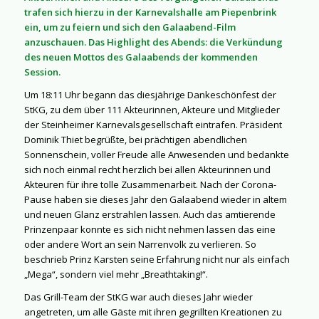
trafen sich hierzu in der Karnevalshalle am Piepenbrink
ein, um zu feiern und sich den Galaabend-Film
anzuschauen. Das Highlight des Abends: die Verkündung
des neuen Mottos des Galaabends der kommenden
Session.
Um 18:11 Uhr begann das diesjährige Dankeschönfest der
StKG, zu dem über 111 Akteurinnen, Akteure und Mitglieder
der Steinheimer Karnevalsgesellschaft eintrafen. Präsident
Dominik Thiet begrüßte, bei prächtigen abendlichen
Sonnenschein, voller Freude alle Anwesenden und bedankte
sich noch einmal recht herzlich bei allen Akteurinnen und
Akteuren für ihre tolle Zusammenarbeit. Nach der Corona-
Pause haben sie dieses Jahr den Galaabend wieder in altem
und neuen Glanz erstrahlen lassen. Auch das amtierende
Prinzenpaar konnte es sich nicht nehmen lassen das eine
oder andere Wort an sein Narrenvolk zu verlieren. So
beschrieb Prinz Karsten seine Erfahrung nicht nur als einfach
„Mega“, sondern viel mehr „Breathtaking!“.
Das Grill-Team der StKG war auch dieses Jahr wieder
angetreten, um alle Gäste mit ihren gegrillten Kreationen zu