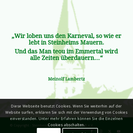
„Wir loben uns den Karneval, so wie er
lebt in Steinheims Mauern.
Und das Man teou im Emmertal wird
alle Zeiten überdauern…“
Meinolf Lambertz
Diese Webseite benutzt Cookies. Wenn Sie weiterhin auf der
Website surfen, erklären Sie sich mit der Verwendung von Cookies
einverstanden. Unter mehr Erfahren können Sie die Einzelnen
Cookies abschalten.
© Copyright - Steinheimer Karnevalsgesellschaft e.V.