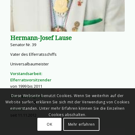
Hermann-Josef Lause
Senator Nr. 39
Vater des Elferratsschiffs
Universalbaumeister
Vorstandsarbeit:
Elferratsvorsitzender
von 1999 bis 2011
Diese Webseite benutzt Cookies. Wenn Sie weiterhin auf der
Elferratsmitglied
Website surfen, erklären Sie sich mit der Verwendung von Cookies
seit 11.11.1996
einverstanden. Unter mehr Erfahren können Sie die Einzelnen
Senator
Cookies abschalten.
seit 11.11.2012
OK
Mehr erfahren