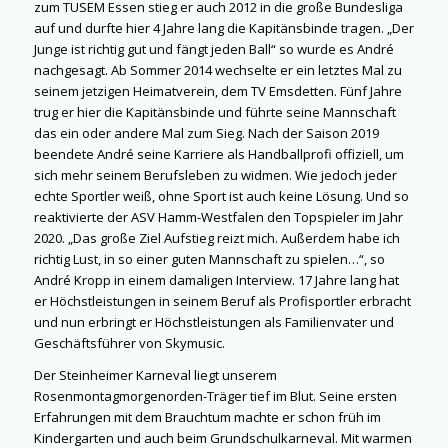
zum TUSEM Essen stieg er auch 2012 in die große Bundesliga
auf und durfte hier 4 Jahre lang die Kapitänsbinde tragen. „Der
Junge ist richtig gut und fängt jeden Ball“ so wurde es André
nachgesagt. Ab Sommer 2014 wechselte er ein letztes Mal zu
seinem jetzigen Heimatverein, dem TV Emsdetten. Fünf Jahre
trug er hier die Kapitänsbinde und führte seine Mannschaft
das ein oder andere Mal zum Sieg. Nach der Saison 2019
beendete André seine Karriere als Handballprofi offiziell, um
sich mehr seinem Berufsleben zu widmen. Wie jedoch jeder
echte Sportler weiß, ohne Sport ist auch keine Lösung. Und so
reaktivierte der ASV Hamm-Westfalen den Topspieler im Jahr
2020. „Das große Ziel Aufstieg reizt mich. Außerdem habe ich
richtig Lust, in so einer guten Mannschaft zu spielen…“, so
André Kropp in einem damaligen Interview. 17 Jahre lang hat
er Höchstleistungen in seinem Beruf als Profisportler erbracht
und nun erbringt er Höchstleistungen als Familienvater und
Geschäftsführer von Skymusic.
Der Steinheimer Karneval liegt unserem
Rosenmontagmorgenorden-Träger tief im Blut. Seine ersten
Erfahrungen mit dem Brauchtum machte er schon früh im
Kindergarten und auch beim Grundschulkarneval. Mit warmen