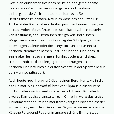
Gefühlen erinnert er sich noch heute an das gemeinsame
Basteln von Kostümen im Kindergarten und die damit
einhergehende Vorfreude auf den Karneval. Sein
Lieblingskostüm damals? Natürlich klassisch der Ritter! Für
André ist der Karneval ein Haufen positiver Erinnerungen, sei
es das Proben für Auftritte beim Schulkarneval, das Basteln
von Kostümen, das
Bestaunen der großen und bunten
Wagen im großen Rosenmontagszug, die Schulpartys in der
ehemaligen Galerie oder die Partys im Bunker. Für ihn ist
Karneval zusammen lachen und Spaß haben. Und doch ist
seine alte Heimat so viel mehr für ihn. Bodenständigkeit,
Freundschaften, die tollen Jugenderinnerungen an den
Karneval und natürlich die ersten Schritte in der Sporthalle für
den Mannschaftssport.
Auch heute noch hat André über seinen Beruf Kontakte in die
alte Heimat. Als Geschäftsführer von Skymusic, einer Event-
und Künstleragentur, verbucht er natürlich auch Künstler für
diverse Karnevalsveranstaltungen. Ohne ihn wäre das große
Jubiläumsfest der Steinheimer Karnevalsgesellschaft nicht der
große Erfolg geworden. Denn über Skymusic vermittelte er die
Kölsche Partyband Paveier in unsere schöne Emmerstadt.