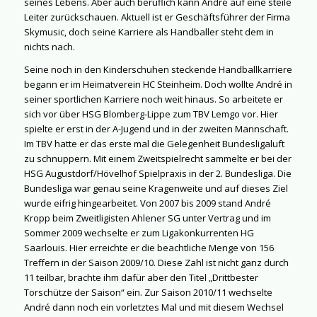
seines Lebens. Aber auch beruflich kann André auf eine steile
Leiter zurückschauen. Aktuell ist er Geschäftsführer der Firma
Skymusic, doch seine Karriere als Handballer steht dem in
nichts nach.
Seine noch in den Kinderschuhen steckende Handballkarriere
begann er im Heimatverein HC Steinheim. Doch wollte André in
seiner sportlichen Karriere noch weit hinaus. So arbeitete er
sich vor über HSG Blomberg-Lippe zum TBV Lemgo vor. Hier
spielte er erst in der A-Jugend und in der zweiten Mannschaft.
Im TBV hatte er das erste mal die Gelegenheit Bundesligaluft
zu schnuppern. Mit einem Zweitspielrecht sammelte er bei der
HSG Augustdorf/Hövelhof Spielpraxis in der 2. Bundesliga. Die
Bundesliga war genau seine Kragenweite und auf dieses Ziel
wurde eifrig hingearbeitet. Von 2007 bis 2009 stand André
Kropp beim Zweitligisten Ahlener SG unter Vertrag und im
Sommer 2009 wechselte er zum Ligakonkurrenten HG
Saarlouis. Hier erreichte er die beachtliche Menge von 156
Treffern in der Saison 2009/10. Diese Zahl ist nicht ganz durch
11 teilbar, brachte ihm dafür aber den Titel „Drittbester
Torschütze der Saison“ ein. Zur Saison 2010/11 wechselte
André dann noch ein vorletztes Mal und mit diesem Wechsel