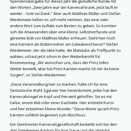
Spendenübergabe für dieses Jahr die gemütliche Runde mit
den Worten „Zwei Jahre war der Karneval krank, jetzt läuft er
wieder – Gott sei Dank.“ Aber auch Matthias Müller und Stefan
Wiedemeier ließen es sich nicht nehmen, das eine oder
andere Wort zum Auftakt zum Besten zu geben. So konnten
sich die Anwesenden über eine kleine, selbstverfasste und
gereimte Bütt von Matthias Müller erfreuen. Steht hier noch
eine Karriere als Büttenredner am Galaabend bevor? Stefan
Wiedemeier, der die Idee hatte, die Malstube als Treffpunkt zu
wählen, schaut jetzt schon in den Wetterbericht für
Rosenmontag. „Wir wünschen uns, dass der Prinz tolles
Wetter bestellt, aber bei Prinz Karsten mache ich mir da keine
Sorgen“, so Stefan Wiedemeier.
„Diese Veranstaltung hier zu machen, halte ich für eine
fantastische Wahl. Egal wer hier hereinkommt, jeder hat den
Karnevalsnagel im Kopf und ihm wird geholfen. Sei es mit
Farbe, einem Bild oder einer Dachlatte. Hier entsteht Kunst
und hier entstehen kleine Wunder.“ Diese Worte sprach Prinz
Karsten sichtlich begeistert zum Abschluss.
Die Steinheimer Karnevalsgesellschaft bedankt sich bei den
drei Steinheimer Banken für ihre Treue und die jährliche