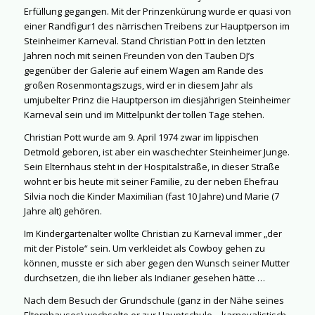
Erfüllung gegangen. Mit der Prinzenkürung wurde er quasi von
einer Randfigur1 des närrischen Treibens zur Hauptperson im
Steinheimer Karneval. Stand Christian Pott in den letzten
Jahren noch mit seinen Freunden von den Tauben DJ’s
gegenüber der Galerie auf einem Wagen am Rande des
großen Rosenmontagszugs, wird er in diesem Jahr als
umjubelter Prinz die Hauptperson im diesjährigen Steinheimer
Karneval sein und im Mittelpunkt der tollen Tage stehen.
Christian Pott wurde am 9. April 1974 zwar im lippischen
Detmold geboren, ist aber ein waschechter Steinheimer Junge.
Sein Elternhaus steht in der Hospitalstraße, in dieser Straße
wohnt er bis heute mit seiner Familie, zu der neben Ehefrau
Silvia noch die Kinder Maximilian (fast 10 Jahre) und Marie (7
Jahre alt) gehören.
Im Kindergartenalter wollte Christian zu Karneval immer „der
mit der Pistole“ sein. Um verkleidet als Cowboy gehen zu
können, musste er sich aber gegen den Wunsch seiner Mutter
durchsetzen, die ihn lieber als Indianer gesehen hätte …
Nach dem Besuch der Grundschule (ganz in der Nähe seines
Elternhauses) wechselte er zur Hauptschule – karnevalistisch