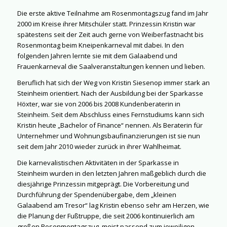
Die erste aktive Teilnahme am Rosenmontagszug fand im Jahr
2000 im Kreise ihrer Mitschüler statt. Prinzessin Kristin war
spätestens seit der Zeit auch gerne von Weiberfastnacht bis
Rosenmontag beim Kneipenkarneval mit dabei. In den
folgenden Jahren lernte sie mit dem Galaabend und
Frauenkarneval die Saalveranstaltungen kennen und lieben.
Beruflich hat sich der Weg von Kristin Siesenop immer stark an
Steinheim orientiert. Nach der Ausbildung bei der Sparkasse
Höxter, war sie von 2006 bis 2008 Kundenberaterin in
Steinheim. Seit dem Abschluss eines Fernstudiums kann sich
Kristin heute „Bachelor of Finance“ nennen. Als Beraterin für
Unternehmer und Wohnungsbaufinanzierungen ist sie nun
seit dem Jahr 2010 wieder zurück in ihrer Wahlheimat.
Die karnevalistischen Aktivitäten in der Sparkasse in
Steinheim wurden in den letzten Jahren maßgeblich durch die
diesjährige Prinzessin mitgeprägt. Die Vorbereitung und
Durchführung der Spendenübergabe, dem „kleinen
Galaabend am Tresor“ lag Kristin ebenso sehr am Herzen, wie
die Planung der Fußtruppe, die seit 2006 kontinuierlich am
großen Rosenmontagszug, meist passend zum jeweiligen