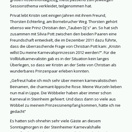
Sessionsthema verkleidet, teilgenommen hat.
Privat lebt Kristin seit einigen Jahren mit ihrem Freund,
Thorsten Echterling, am Bornebrucher Weg. Thorsten gehört
ebenso wie Prinz Christian den „Tauben DJ´s“ an. So hat sich
zusammen mit Silvia Pott zwischen den beiden Paaren eine
Freundschaft entwickelt, die im Dezember 2011 dazu führte,
dass die überraschende Frage von Christian Pott kam: „Kristin
willst Du meine Karnevalsprinzessin 2012 werden?“. Für die
Vollblutkarnevalistin gab es in der Situation kein langes
Überlegen, so dass wir Kristin an der Seite von Christian als
wunderbares Prinzenpaar erleben konnten.
„Gefreut habe ich mich sehr über meinen karnevalistischen
Beinamen, die charmant-lippische Rose. Meine Wurzeln lieben
nun mal in Lippe. Die Wöbbeler haben aber immer schon
Karneval in Steinheim gefeiert. Und dass dann so viele aus
Wöbbel zu meinem Prinzessinempfang kommen, hätte ich nie
gedacht“
Es hatten sich ohnehin sehr viele Gäste an diesem
Sonntagmorgen in der Steinheimer Karnevalshalle