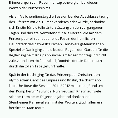
Erinnerungen vom Rosenmontag schwelgten bei diesen
Worten der Prinzessin mit.
Als am Veilchendienstag die Session bei der Abschlusssitzung
des Elferrats mit viel Humor verabschiedet wurde, bedankte
sich Kristin für die tolle Unterstützung an den vergangenen
Tagen und das stellvertretend für alle Narren, die mit dem
Prinzenpaar ein sensationelles Fest in der heimlichen
Hauptstadt des ostwestfälischen Karnevals gefeiert haben.
Spezieller Dank ging an die beiden Pagen, den Garden für die
Begleitung beim Kneipenbummel am Rosenmontag und nicht
zuletzt an ihren Hofmarschall, Dominik, der sie fantastisch
durch die tollen Tage geführt hatte.
Spät in der Nacht ging für das Prinzenpaar Christian, den
olympischen Ganz des Empires und Kristin, die charmant-
lippische Rose die Session 2011 / 2012 mit einem „Rund um
den Kump herum“ zu Ende. Nun freut sich Kristin auf viele
schöne Termine im folgenden Jahr und dankt allen
Steinheimer Karnevalisten mit den Worten: „Euch allen ein
herzliches: Man teou!“