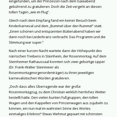
eingefunden, um der Prinzessin nach dem Galaabend
gebührend zu gratulieren. Doch die Zeit vergeht an diesen
tollen Tagen „wie im Flug“.
Gleich nach dem Empfang fand ein keiner Besuch beim
Kinderkarneval und dem „Bummel über den Rummel“ statt.
„Einen schönen und entspannten Büttenabend haben wir
dann noch bei Liederkranz verbracht. Das Programm und die
Stimmung war super.“
Nach einer kurzen Nacht wartete dann der Höhepunkt des
närrischen Treibens in Steinheim, der Rosenmontag. Auf dem
Steinheimer Rathaussaal konnten sich zwei gebürtige Lipper
(Dr. Frank-Walter Steinmeier als
Rosenmontagmorgenordenträger) zu ihren jeweiligen
karnevalistischen Würden gratulieren.
„Doch dass alles Überragende war der große
Rosenmontagzug, zu dem Christian wirklich herrliches Wetter
bestellt hatte. Den vielen bunten Fußgruppen, den tollen
Wagen und den Kappellen von Prinzenwagen aus zujubeln zu
können, ein nun mal im wahrsten Sinne des Wortes
einmaliges Erlebnis!“ Etwas Wehmut gepaart mit schönsten