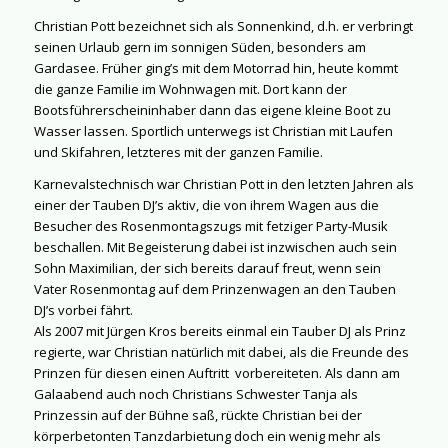
Christian Pott bezeichnet sich als Sonnenkind, d.h. er verbringt
seinen Urlaub gern im sonnigen Süden, besonders am
Gardasee. Früher ging’s mit dem Motorrad hin, heute kommt
die ganze Familie im Wohnwagen mit. Dort kann der
Bootsführerscheininhaber dann das eigene kleine Boot zu
Wasser lassen. Sportlich unterwegs ist Christian mit Laufen
und Skifahren, letzteres mit der ganzen Familie.
Karnevalstechnisch war Christian Pott in den letzten Jahren als
einer der Tauben DJ’s aktiv, die von ihrem Wagen aus die
Besucher des Rosenmontagszugs mit fetziger Party-Musik
beschallen. Mit Begeisterung dabei ist inzwischen auch sein
Sohn Maximilian, der sich bereits darauf freut, wenn sein
Vater Rosenmontag auf dem Prinzenwagen an den Tauben
DJ’s vorbei fährt.
Als 2007 mit Jürgen Kros bereits einmal ein Tauber DJ als Prinz
regierte, war Christian natürlich mit dabei, als die Freunde des
Prinzen für diesen einen Auftritt vorbereiteten. Als dann am
Galaabend auch noch Christians Schwester Tanja als
Prinzessin auf der Bühne saß, rückte Christian bei der
körperbetonten Tanzdarbietung doch ein wenig mehr als