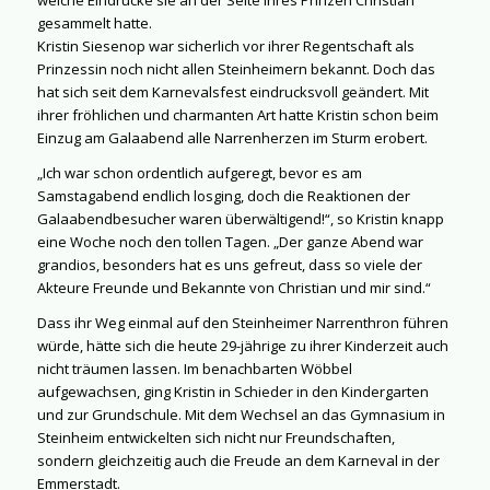
gesammelt hatte.
Kristin Siesenop war sicherlich vor ihrer Regentschaft als
Prinzessin noch nicht allen Steinheimern bekannt. Doch das
hat sich seit dem Karnevalsfest eindrucksvoll geändert. Mit
ihrer fröhlichen und charmanten Art hatte Kristin schon beim
Einzug am Galaabend alle Narrenherzen im Sturm erobert.
„Ich war schon ordentlich aufgeregt, bevor es am
Samstagabend endlich losging, doch die Reaktionen der
Galaabendbesucher waren überwältigend!“, so Kristin knapp
eine Woche noch den tollen Tagen. „Der ganze Abend war
grandios, besonders hat es uns gefreut, dass so viele der
Akteure Freunde und Bekannte von Christian und mir sind.“
Dass ihr Weg einmal auf den Steinheimer Narrenthron führen
würde, hätte sich die heute 29-jährige zu ihrer Kinderzeit auch
nicht träumen lassen. Im benachbarten Wöbbel
aufgewachsen, ging Kristin in Schieder in den Kindergarten
und zur Grundschule. Mit dem Wechsel an das Gymnasium in
Steinheim entwickelten sich nicht nur Freundschaften,
sondern gleichzeitig auch die Freude an dem Karneval in der
Emmerstadt.