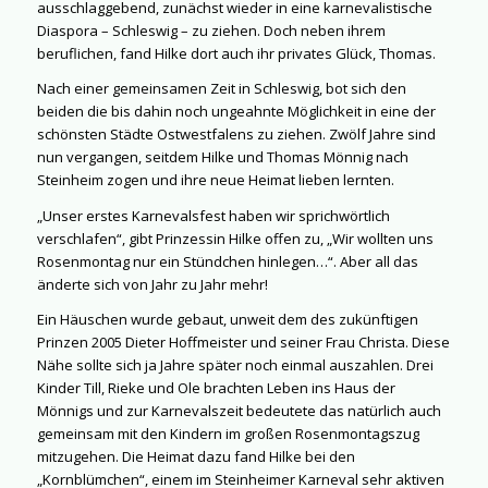
ausschlaggebend, zunächst wieder in eine karnevalistische
Diaspora – Schleswig – zu ziehen. Doch neben ihrem
beruflichen, fand Hilke dort auch ihr privates Glück, Thomas.
Nach einer gemeinsamen Zeit in Schleswig, bot sich den
beiden die bis dahin noch ungeahnte Möglichkeit in eine der
schönsten Städte Ostwestfalens zu ziehen. Zwölf Jahre sind
nun vergangen, seitdem Hilke und Thomas Mönnig nach
Steinheim zogen und ihre neue Heimat lieben lernten.
„Unser erstes Karnevalsfest haben wir sprichwörtlich
verschlafen“, gibt Prinzessin Hilke offen zu, „Wir wollten uns
Rosenmontag nur ein Stündchen hinlegen…“. Aber all das
änderte sich von Jahr zu Jahr mehr!
Ein Häuschen wurde gebaut, unweit dem des zukünftigen
Prinzen 2005 Dieter Hoffmeister und seiner Frau Christa. Diese
Nähe sollte sich ja Jahre später noch einmal auszahlen. Drei
Kinder Till, Rieke und Ole brachten Leben ins Haus der
Mönnigs und zur Karnevalszeit bedeutete das natürlich auch
gemeinsam mit den Kindern im großen Rosenmontagszug
mitzugehen. Die Heimat dazu fand Hilke bei den
„Kornblümchen“, einem im Steinheimer Karneval sehr aktiven