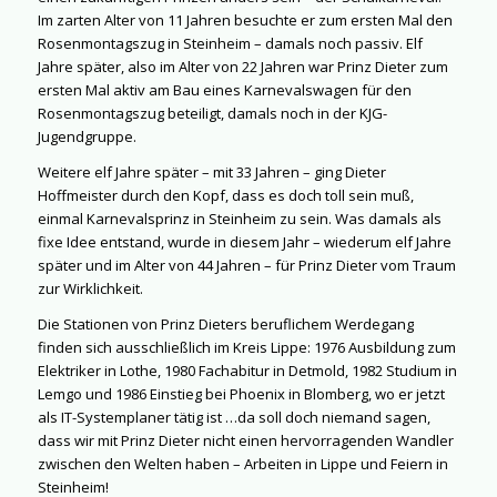
Im zarten Alter von 11 Jahren besuchte er zum ersten Mal den
Rosenmontagszug in Steinheim – damals noch passiv. Elf
Jahre später, also im Alter von 22 Jahren war Prinz Dieter zum
ersten Mal aktiv am Bau eines Karnevalswagen für den
Rosenmontagszug beteiligt, damals noch in der KJG-
Jugendgruppe.
Weitere elf Jahre später – mit 33 Jahren – ging Dieter
Hoffmeister durch den Kopf, dass es doch toll sein muß,
einmal Karnevalsprinz in Steinheim zu sein. Was damals als
fixe Idee entstand, wurde in diesem Jahr – wiederum elf Jahre
später und im Alter von 44 Jahren – für Prinz Dieter vom Traum
zur Wirklichkeit.
Die Stationen von Prinz Dieters beruflichem Werdegang
finden sich ausschließlich im Kreis Lippe: 1976 Ausbildung zum
Elektriker in Lothe, 1980 Fachabitur in Detmold, 1982 Studium in
Lemgo und 1986 Einstieg bei Phoenix in Blomberg, wo er jetzt
als IT-Systemplaner tätig ist …da soll doch niemand sagen,
dass wir mit Prinz Dieter nicht einen hervorragenden Wandler
zwischen den Welten haben – Arbeiten in Lippe und Feiern in
Steinheim!