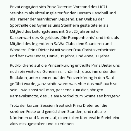
Privat engagiert sich Prinz Dieter im Vorstand des HC71
Steinheim als Abteilungsleiter für den Bereich Handball und
als Trainer der männlichen B-Jugend. Den Umbau der
Sporthalle des Gymnasiums Steinheim gestaltete er als
Mitglied des Leitungsteams mit. Seit 25 Jahren ist er
Kassenwart des Kegelclubs „Die Pumpenheinis“ und frönt als
Mitglied des legendären SaWa-Clubs dem Saunieren und
Wandern. Prinz Dieter ist mit seiner Frau Christa verheiratet
und hat zwei Kinder, Daniel, 15 Jahre, und Anne, 13 Jahre.
Rückblickend auf die Prinzenkürung enthüllte Prinz Dieter uns
noch ein weiteres Geheimnis … nämlich, dass ihm unter dem
Bettlaken, unter dem er auf der Prinzenkürung in den Saal
geführt wurde, ganz schön warm war. Aber das muß auch so
sein – wie sonst soll man, passend zum diesjährigen
Karnevalsmotto, das Eis am Nordpol zum Schmelzen bringen?
Trotz der kurzen Session freut sich Prinz Dieter auf die
schönen Feste und gemütlichen Stunden, und ruft alle
Närrinnen und Narren auf, einen tollen Karneval in Steinheim
aktiv mitzugestalten und zu erleben!