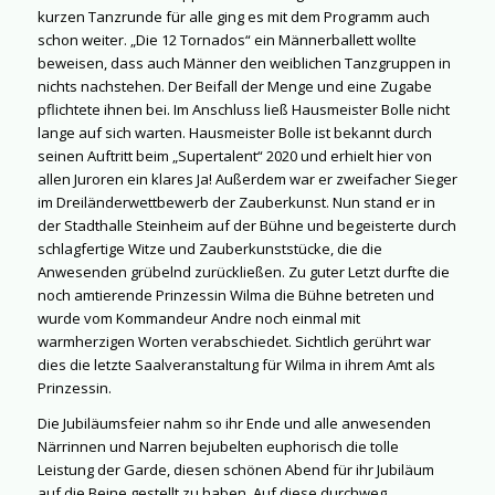
kurzen Tanzrunde für alle ging es mit dem Programm auch
schon weiter. „Die 12 Tornados“ ein Männerballett wollte
beweisen, dass auch Männer den weiblichen Tanzgruppen in
nichts nachstehen. Der Beifall der Menge und eine Zugabe
pflichtete ihnen bei. Im Anschluss ließ Hausmeister Bolle nicht
lange auf sich warten. Hausmeister Bolle ist bekannt durch
seinen Auftritt beim „Supertalent“ 2020 und erhielt hier von
allen Juroren ein klares Ja! Außerdem war er zweifacher Sieger
im Dreiländerwettbewerb der Zauberkunst. Nun stand er in
der Stadthalle Steinheim auf der Bühne und begeisterte durch
schlagfertige Witze und Zauberkunststücke, die die
Anwesenden grübelnd zurückließen. Zu guter Letzt durfte die
noch amtierende Prinzessin Wilma die Bühne betreten und
wurde vom Kommandeur Andre noch einmal mit
warmherzigen Worten verabschiedet. Sichtlich gerührt war
dies die letzte Saalveranstaltung für Wilma in ihrem Amt als
Prinzessin.
Die Jubiläumsfeier nahm so ihr Ende und alle anwesenden
Närrinnen und Narren bejubelten euphorisch die tolle
Leistung der Garde, diesen schönen Abend für ihr Jubiläum
auf die Beine gestellt zu haben. Auf diese durchweg