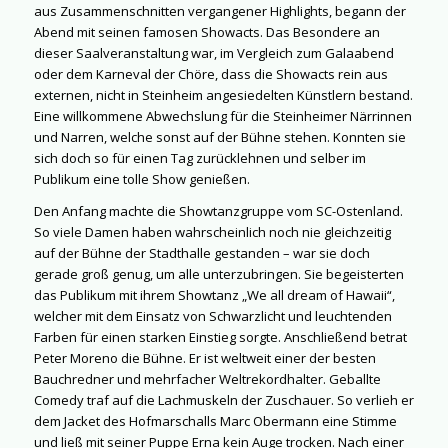
aus Zusammenschnitten vergangener Highlights, begann der
Abend mit seinen famosen Showacts. Das Besondere an
dieser Saalveranstaltung war, im Vergleich zum Galaabend
oder dem Karneval der Chöre, dass die Showacts rein aus
externen, nicht in Steinheim angesiedelten Künstlern bestand.
Eine willkommene Abwechslung für die Steinheimer Närrinnen
und Narren, welche sonst auf der Bühne stehen. Konnten sie
sich doch so für einen Tag zurücklehnen und selber im
Publikum eine tolle Show genießen.
Den Anfang machte die Showtanzgruppe vom SC-Ostenland.
So viele Damen haben wahrscheinlich noch nie gleichzeitig
auf der Bühne der Stadthalle gestanden – war sie doch
gerade groß genug, um alle unterzubringen. Sie begeisterten
das Publikum mit ihrem Showtanz „We all dream of Hawaii“,
welcher mit dem Einsatz von Schwarzlicht und leuchtenden
Farben für einen starken Einstieg sorgte. Anschließend betrat
Peter Moreno die Bühne. Er ist weltweit einer der besten
Bauchredner und mehrfacher Weltrekordhalter. Geballte
Comedy traf auf die Lachmuskeln der Zuschauer. So verlieh er
dem Jacket des Hofmarschalls Marc Obermann eine Stimme
und ließ mit seiner Puppe Erna kein Auge trocken. Nach einer