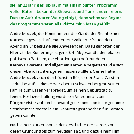
sie ihr 22 jähriges Jubiläum mit einem bunten Programm
voller Bütten, bekannter Showacts und Tanzrunden feiern.
Diesem Aufruf waren Viele gefolgt, denn schon vor Beginn
des Programms waren alle Plätze mit Gästen gefüllt.
Andre Moczek, der Kommandeur der Garde der Steinheimer
Karnevalsgesellschaft, moderierte voller Vorfreude den
Abend an. Er begrüßte alle Anwesenden. Dazu gehörten der
Elferrat, der Bumerangsträger 2024,
Abgesandte der lokalen
politischen Parteien, die Abordnungen befreundeter
Karnevalsvereine und allgemein Karnevalbegeisterte, die sich
diesen Abend nicht entgehen lassen wollten. Gerne hätte
Andre Moczek auch den höchsten Bürger der Stadt, Carsten
Torke, begrüßt – dieser war aber in Schwalenberg mit seiner
Familie zum Essen verabredet, um seinen Geburtstag zu
feiern. Per Liveschaltung wurde ein Videoanruf zum
Bürgermeister auf der Leinwand gestreamt, damit die gesamte
Steinheimer Stadthalle ein Geburtstagsständchen für Carsten
geben konnte.
Nach einem kurzen Abriss der Geschichte der Garde, von
deren Gründung bis zum heutigen Tag, und dazu einem Film