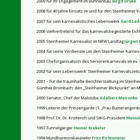
2009 für ihr Engagement im Bühnenbau
Birgit Drüke
2008 für 40 Jahre Einsatz im und für den Steinheimer 
2007 für sein karnevalistisches Lebenswerk
Gerd Leif
2006 stellvertretend für das karnevalsbegeisterte Eic
2005 Steinheimer Karnevalist im NRW Landtag
Jürgen
2004 für seine Verdienste um den Steinheimer Karnev
2003 Cheforganisatorin des Seniorenkarnevals im e
2002 für sein ‚Lebenswerk‘ Steinheimer Karnevalszei
2001 – Für die traumhafte Berichterstattung im Steinhe
Günther Brombach; den „Steinheimer Blickpunkt“ an Ma
2000 Senator, Chef der Malstube
Adalbert Meironke
1999 Leiterin der Prinzengarde (1. „Frau Bumerangord
1998 Prof. Dr. Dr. Knöterich und StKG-Präsident
Meinol
1997 Tunnelgänger
Heiner Krekeler
1996 Mundharmonikaspieler
Fritz Richtsmeier