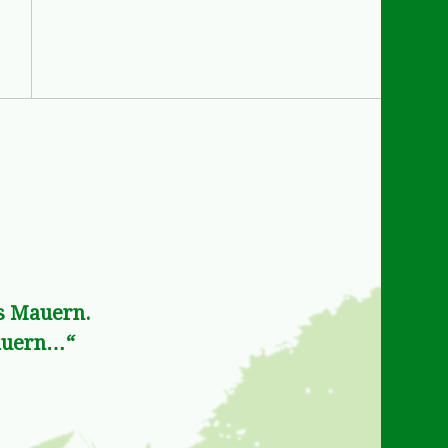
ms Mauern.
dauern…“