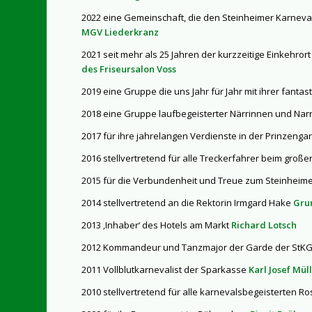
2022 eine Gemeinschaft, die den Steinheimer Karneval b
MGV Liederkranz
2021 seit mehr als 25 Jahren der kurzzeitige Einkehr
des Friseursalon Voss
2019 eine Gruppe die uns Jahr für Jahr mit ihrer fant
2018 eine Gruppe laufbegeisterter Närrinnen und Nar
2017 für ihre jahrelangen Verdienste in der Prinzenga
2016 stellvertretend für alle Treckerfahrer beim gr
2015 für die Verbundenheit und Treue zum Steinheim
2014 stellvertretend an die Rektorin Irmgard Hake
Gru
2013 ‚Inhaber‘ des Hotels am Markt
Richard Lotsch
2012 Kommandeur und Tanzmajor der Garde der StK
2011 Vollblutkarnevalist der Sparkasse
Karl Josef Mül
2010 stellvertretend für alle karnevalsbegeisterten