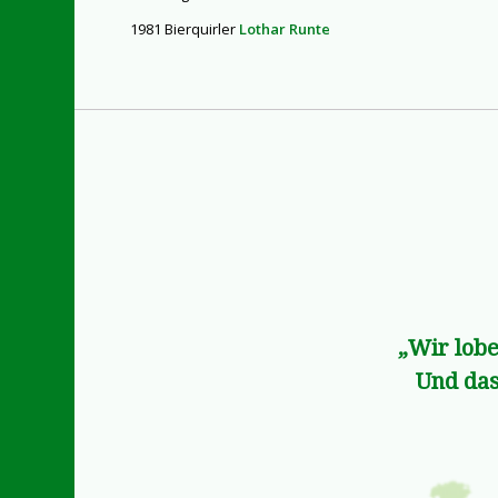
1981 Bierquirler
L
othar Ru
nte
„Wir lobe
Und das