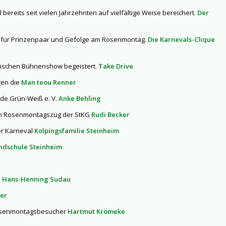
ereits seit vielen Jahrzehnten auf vielfältige Weise bereichert.
Der
ort für Prinzenpaar und Gefolge am Rosenmontag.
Die Karnevals-Clique
astischen Bühnenshow begeistert.
Take Drive
ren die
Man teou Renner
rde Grün-Weiß e. V.
Anke Behling
oßen Rosenmontagszug der StKG
Rudi Becker
er Karneval
Kolpingsfamilie Steinheim
ndschule Steinheim
G
Hans-Henning Sudau
ler
 Rosenmontagsbesucher
Hartmut Krömeke