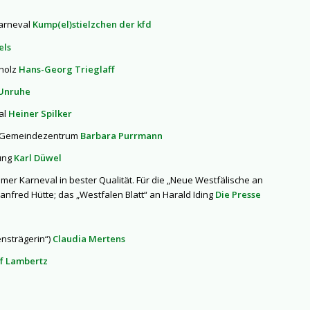
Karneval
Kump(el)stielzchen der kfd
els
hholz
Hans-Georg Trieglaff
 Unruhe
al
Heiner Spilker
v. Gemeindezentrum
Barbara Purrmann
tung
Karl Düwel
imer Karneval in bester Qualität. Für die „Neue Westfälische an
nfred Hütte; das „Westfalen Blatt“ an Harald Iding
Die Presse
ensträgerin“)
Claudia Mertens
f Lambertz