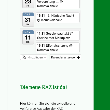
23
Vorbereitung ...
@
Karnevalshalle
Fr.
OKT.
18:11
16. Närrische Nacht
31
@ Karnevalshalle
Sa.
NOV.
11:11
Sessionsauftakt
@
11
Steinheimer Marktplatz
Mi.
18:11
Elferratssitzung
@
Karnevalshalle
Hinzufügen
Kalender anzeigen
Die neue KAZ ist da!
Hier können Sie sich die aktuelle und
vollfarbige Ausgabe der KAZ