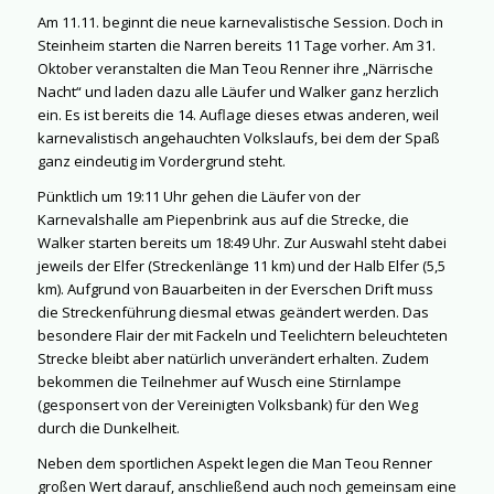
Am 11.11. beginnt die neue karnevalistische Session. Doch in
Steinheim starten die Narren bereits 11 Tage vorher. Am 31.
Oktober veranstalten die Man Teou Renner ihre „Närrische
Nacht“ und laden dazu alle Läufer und Walker ganz herzlich
ein. Es ist bereits die 14. Auflage dieses etwas anderen, weil
karnevalistisch angehauchten Volkslaufs, bei dem der Spaß
ganz eindeutig im Vordergrund steht.
Pünktlich um 19:11 Uhr gehen die Läufer von der
Karnevalshalle am Piepenbrink aus auf die Strecke, die
Walker starten bereits um 18:49 Uhr. Zur Auswahl steht dabei
jeweils der Elfer (Streckenlänge 11 km) und der Halb Elfer (5,5
km). Aufgrund von Bauarbeiten in der Everschen Drift muss
die Streckenführung diesmal etwas geändert werden. Das
besondere Flair der mit Fackeln und Teelichtern beleuchteten
Strecke bleibt aber natürlich unverändert erhalten. Zudem
bekommen die Teilnehmer auf Wusch eine Stirnlampe
(gesponsert von der Vereinigten Volksbank) für den Weg
durch die Dunkelheit.
Neben dem sportlichen Aspekt legen die Man Teou Renner
großen Wert darauf, anschließend auch noch gemeinsam eine