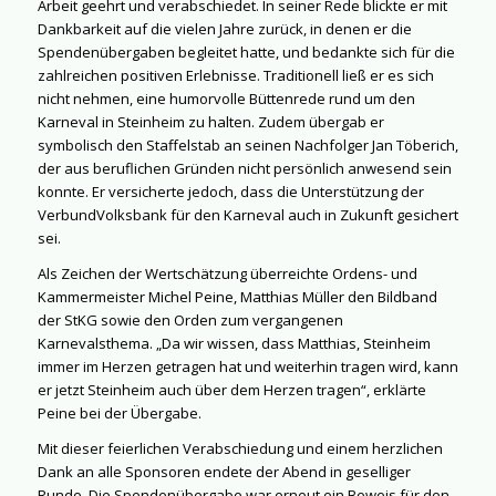
Arbeit geehrt und verabschiedet. In seiner Rede blickte er mit
Dankbarkeit auf die vielen Jahre zurück, in denen er die
Spendenübergaben begleitet hatte, und bedankte sich für die
zahlreichen positiven Erlebnisse. Traditionell ließ er es sich
nicht nehmen, eine humorvolle Büttenrede rund um den
Karneval in Steinheim zu halten. Zudem übergab er
symbolisch den Staffelstab an seinen Nachfolger Jan Töberich,
der aus beruflichen Gründen nicht persönlich anwesend sein
konnte. Er versicherte jedoch, dass die Unterstützung der
VerbundVolksbank für den Karneval auch in Zukunft gesichert
sei.
Als Zeichen der Wertschätzung überreichte Ordens- und
Kammermeister Michel Peine, Matthias Müller den Bildband
der StKG sowie den Orden zum vergangenen
Karnevalsthema. „Da wir wissen, dass Matthias, Steinheim
immer im Herzen getragen hat und weiterhin tragen wird, kann
er jetzt Steinheim auch über dem Herzen tragen“, erklärte
Peine bei der Übergabe.
Mit dieser feierlichen Verabschiedung und einem herzlichen
Dank an alle Sponsoren endete der Abend in geselliger
Runde. Die Spendenübergabe war erneut ein Beweis für den