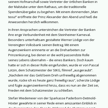
seinem Hofmarschall sowie Vertreter der örtlichen Banken in
der Malstube unter dem Rathaus, um die traditionelle
Spendenübergabe zu begehen. Mit einem donnernden „Man
teou!“ eröffnete der Prinz Alexander den Abend und hieß die
Anwesenden herzlich willkommen.
In ihren Ansprachen unterstrichen die Vertreter der Banken
ihre enge Verbundenheit mit dem Steinheimer Karneval.
Besonders unterhaltsam gestaltete Werner Lödige von der
Vereinigten Volksbank seinen Beitrag. Mit einem
Augenzwinkern erinnerte er an die Dreharbeiten zur
Prinzenkürung, bei denen er die wohl passendste Rolle
seines Lebens übernahm – die eines Bankers. Doch kaum
hatte er sich in dieser Rolle eingefunden, wurde er von Pascal
Lotzin, dem Schatzmeister der StKG, filmreif „ausgeraubt“.
„Nachdem mir das Geld beim Dreh unfreiwillig abgenommen
wurde, rücke ich es heute ganz freiwillig raus“, scherzte Lödige
und fügte augenzwinkernd hinzu, dass es nun an der Zeit sei,
Frieden mit dem Schatzmeister zu schließen.
Stefan Wiedemeier von der Sparkasse Paderborn-Detmold-
Höxter gewährte in seiner Rede einen amüsanten Einblick in