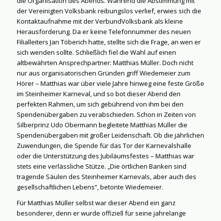
die Organisation des Abends. Während die Abstimmung mit
der Vereinigten Volksbank reibungslos verlief, erwies sich die
Kontaktaufnahme mit der VerbundVolksbank als kleine
Herausforderung. Da er keine Telefonnummer des neuen
Filialleiters Jan Töberich hatte, stellte sich die Frage, an wen er
sich wenden sollte. Schließlich fiel die Wahl auf einen
altbewährten Ansprechpartner: Matthias Müller. Doch nicht
nur aus organisatorischen Gründen griff Wiedemeier zum
Hörer – Matthias war über viele Jahre hinweg eine feste Größe
im Steinheimer Karneval, und so bot dieser Abend den
perfekten Rahmen, um sich gebührend von ihm bei den
Spendenübergaben zu verabschieden. Schon in Zeiten von
Silberprinz Udo Obermann begleitete Matthias Müller die
Spendenübergaben mit großer Leidenschaft. Ob die jährlichen
Zuwendungen, die Spende für das Tor der Karnevalshalle
oder die Unterstützung des Jubiläumsfestes – Matthias war
stets eine verlässliche Stütze. „Die örtlichen Banken sind
tragende Säulen des Steinheimer Karnevals, aber auch des
gesellschaftlichen Lebens“, betonte Wiedemeier.
Für Matthias Müller selbst war dieser Abend ein ganz
besonderer, denn er wurde offiziell für seine jahrelange