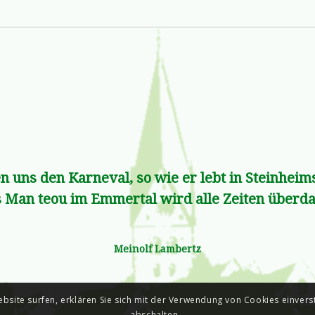
n uns den Karneval, so wie er lebt in Steinhei
 Man teou im Emmertal wird alle Zeiten über
Meinolf Lambertz
bsite surfen, erklären Sie sich mit der Verwendung von Cookies einver
abschalten.