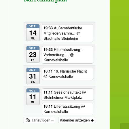
OKT.
19:33
Außerordentliche
14
Mitgliedervsamm...
@
Stadthalle Steinheim
Mi.
OKT.
19:33
Elferratssitzung –
23
Vorbereitung ...
@
Karnevalshalle
Fr.
OKT.
18:11
16. Närrische Nacht
31
@ Karnevalshalle
Sa.
NOV.
11:11
Sessionsauftakt
@
11
Steinheimer Marktplatz
Mi.
18:11
Elferratssitzung
@
Karnevalshalle
Hinzufügen
Kalender anzeigen