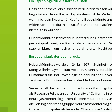
Ein Psychologe für die Karnevalisten
Dass der Karneval ein bisschen verrückt ist, wissen wi
begleitet werden sollte, wird spätestens mit der Ver
wenn nicht ein Experte für Kopf und Bauch, könnte uns
wilden Kostümen durch die Straßen ziehen und auf ein
niemals tun würden?
Hubert Mönnikes ist nicht nur Chefarzt und Gastroent
perfekt qualifiziert, uns Karnevalisten zu verstehen. 
stabilen Magen, um nach einer durchfeierten Nacht be
Ein Lebenslauf, der beeindruckt
Hubert Mönnikes wurde am 24. Juli 1957 in Steinheim g
König-Wilhelm-Gymnasium, wo er 1977 sein Abitur abl
Humanmedizin und Psychologie an der Philipps-Universi
zeigt seine Promotionsarbeit in der Medizin und seine 
Seine berufliche Laufbahn führte ihn von Marburg übe
als Research Fellow an der University of California i
neurogastroenterologischen Themen mitarbeitete. Zur
die Leitung der Arbeitsgruppe Neurogastroenterologie, 
Oberarzt und später als leitender Oberarzt die Gastro