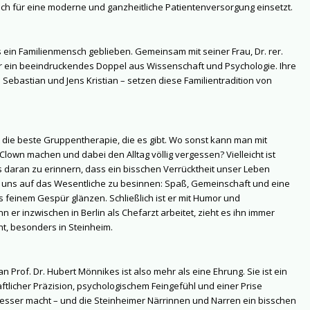
ch für eine moderne und ganzheitliche Patientenversorgung einsetzt.
s ein Familienmensch geblieben. Gemeinsam mit seiner Frau, Dr. rer.
er ein beeindruckendes Doppel aus Wissenschaft und Psychologie. Ihre
s Sebastian und Jens Kristian – setzen diese Familientradition von
 die beste Gruppentherapie, die es gibt. Wo sonst kann man mit
own machen und dabei den Alltag völlig vergessen? Vielleicht ist
 daran zu erinnern, dass ein bisschen Verrücktheit unser Leben
d, uns auf das Wesentliche zu besinnen: Spaß, Gemeinschaft und eine
rs feinem Gespür glänzen. Schließlich ist er mit Humor und
 er inzwischen in Berlin als Chefarzt arbeitet, zieht es ihn immer
ht, besonders in Steinheim.
rof. Dr. Hubert Mönnikes ist also mehr als eine Ehrung. Sie ist ein
tlicher Präzision, psychologischem Feingefühl und einer Prise
besser macht – und die Steinheimer Närrinnen und Narren ein bisschen