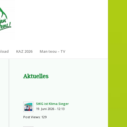
nload
KAZ 2026
Man teou – TV
Aktuelles
StKG ist Klima.Sieger
19. Juni 2026 - 12:13
Post Views: 129