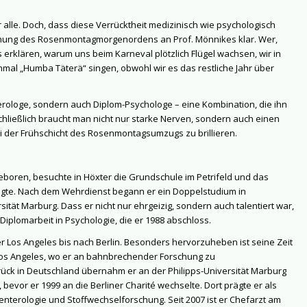
r alle. Doch, dass diese Verrücktheit medizinisch wie psychologisch
leihung des Rosenmontagmorgenordens an Prof. Mönnikes klar. Wer,
 erklären, warum uns beim Karneval plötzlich Flügel wachsen, wir in
mal „Humba Täterä“ singen, obwohl wir es das restliche Jahr über
erologe, sondern auch Diplom-Psychologe – eine Kombination, die ihn
Schließlich braucht man nicht nur starke Nerven, sondern auch einen
i der Frühschicht des Rosenmontagsumzugs zu brillieren.
eboren, besuchte in Höxter die Grundschule im Petrifeld und das
egte. Nach dem Wehrdienst begann er ein Doppelstudium in
tät Marburg. Dass er nicht nur ehrgeizig, sondern auch talentiert war,
Diplomarbeit in Psychologie, die er 1988 abschloss.
r Los Angeles bis nach Berlin. Besonders hervorzuheben ist seine Zeit
n Los Angeles, wo er an bahnbrechender Forschung zu
ück in Deutschland übernahm er an der Philipps-Universität Marburg
bevor er 1999 an die Berliner Charité wechselte. Dort prägte er als
enterologie und Stoffwechselforschung. Seit 2007 ist er Chefarzt am