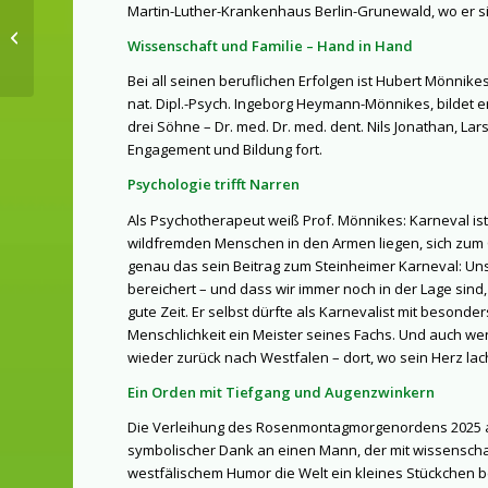
Martin-Luther-Krankenhaus Berlin-Grunewald, wo er si
Karnevalszeitung 2025
Wissenschaft und Familie – Hand in Hand
Bei all seinen beruflichen Erfolgen ist Hubert Mönnike
nat. Dipl.-Psych. Ingeborg Heymann-Mönnikes, bildet 
drei Söhne – Dr. med. Dr. med. dent. Nils Jonathan, Lar
Engagement und Bildung fort.
Psychologie trifft Narren
Als Psychotherapeut weiß Prof. Mönnikes: Karneval ist
wildfremden Menschen in den Armen liegen, sich zum Cl
genau das sein Beitrag zum Steinheimer Karneval: Uns
bereichert – und dass wir immer noch in der Lage sin
gute Zeit. Er selbst dürfte als Karnevalist mit besonde
Menschlichkeit ein Meister seines Fachs. Und auch wenn
wieder zurück nach Westfalen – dort, wo sein Herz lac
Ein Orden mit Tiefgang und Augenzwinkern
Die Verleihung des Rosenmontagmorgenordens 2025 an P
symbolischer Dank an einen Mann, der mit wissenschaf
westfälischem Humor die Welt ein kleines Stückchen 