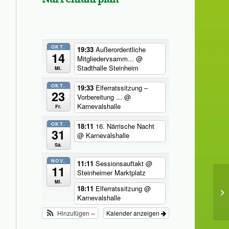
OKT.
19:33
Außerordentliche
14
Mitgliedervsamm...
@
Stadthalle Steinheim
Mi.
OKT.
19:33
Elferratssitzung –
23
Vorbereitung ...
@
Karnevalshalle
Fr.
OKT.
18:11
16. Närrische Nacht
31
@ Karnevalshalle
Sa.
NOV.
11:11
Sessionsauftakt
@
11
Steinheimer Marktplatz
Mi.
18:11
Elferratssitzung
@
Karnevalshalle
Hinzufügen
Kalender anzeigen