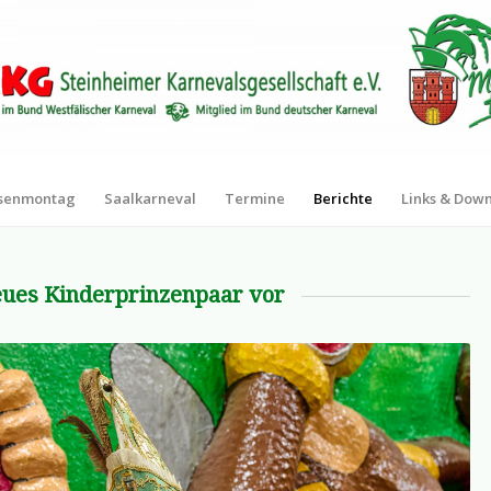
senmontag
Saalkarneval
Termine
Berichte
Links & Dow
eues Kinderprinzenpaar vor