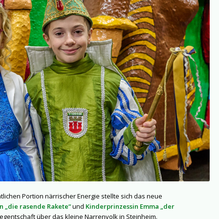
lichen Portion närrischer Energie stellte sich das neue
n „die rasende Rakete“
und
Kinderprinzessin Emma „der
gentschaft über das kleine Narrenvolk in Steinheim.