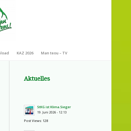
nload
KAZ 2026
Man teou – TV
Aktuelles
StKG ist Klima.Sieger
19. Juni 2026 - 12:13
Post Views: 128