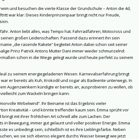
nheim und besuchen die vierte Klasse der Grundschule – Anton die 4d,
itt war klar: Dieses Kinderprinzenpaar bringt nicht nur Freude,
sion.
ähr. Anton liebt alles, was Tempo hat. Fahrradfahren, Motocross und
seinen großen Leidenschaften. Passend dazu erinnert ihn sein
zname „die rasende Rakete“ begleitet Anton dabei schon seit seiner
lige Prinz Patrick Antons Mutter Dani immer wieder schmunzelnd:
sermaßen schon in die Wiege gelegt wurde und heute perfekt zu seinem
t ideal zu seinem energiegeladenen Wesen. Karnevalserfahrung bringt
war er bereits als Kuh, Krokodil und sogar als Badeente unterwegs. In
inem Augenzwinkern kündigte er bereits an, ausprobieren zu wollen, ob
ielleicht zum Wackeln bringen kann.
morvolle Wirbelwind“. Ihr Beiname ist das Ergebnis vieler
on Kreativität – und könnte treffender kaum sein. Emma sprüht vor
ringt mit ihrer fröhlichen Art schnell alle zum Lachen. Der
ts in Bewegung, immer gut gelaunt und voller positiver Energie. Emma
ste es unbedingt sein, schließlich ist es ihre Lieblingsfarbe. Neben
uchen, wo sie sich ebenso elegant durchs Wasser bewegt wie jetzt