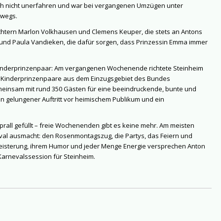
tisch nicht unerfahren und war bei vergangenen Umzügen unter
rwegs.
chtern Marlon Volkhausen und Clemens Keuper, die stets an Antons
 und Paula Vandieken, die dafür sorgen, dass Prinzessin Emma immer
m Kinderprinzenpaar: Am vergangenen Wochenende richtete Steinheim
 19 Kinderprinzenpaare aus dem Einzugsgebiet des Bundes
meinsam mit rund 350 Gästen für eine beeindruckende, bunte und
in gelungener Auftritt vor heimischem Publikum und ein
prall gefüllt – freie Wochenenden gibt es keine mehr. Am meisten
eval ausmacht: den Rosenmontagszug, die Partys, das Feiern und
Begeisterung, ihrem Humor und jeder Menge Energie versprechen Anton
arnevalssession für Steinheim.