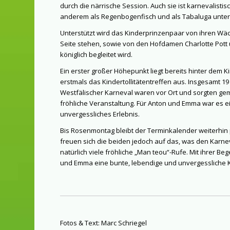
durch die närrische Session. Auch sie ist karnevalis
anderem als Regenbogenfisch und als Tabaluga unte
Unterstützt wird das Kinderprinzenpaar von ihren Wä
Seite stehen, sowie von den Hofdamen Charlotte Pott
königlich begleitet wird.
Ein erster großer Höhepunkt liegt bereits hinter de
erstmals das Kindertollitätentreffen aus. Insgesamt
Westfälischer Karneval waren vor Ort und sorgten ge
fröhliche Veranstaltung. Für Anton und Emma war es e
unvergessliches Erlebnis.
Bis Rosenmontag bleibt der Terminkalender weiterhin 
freuen sich die beiden jedoch auf das, was den Karn
natürlich viele fröhliche „Man teou“-Rufe. Mit ihrer 
und Emma eine bunte, lebendige und unvergessliche K
Fotos & Text: Marc Schriegel