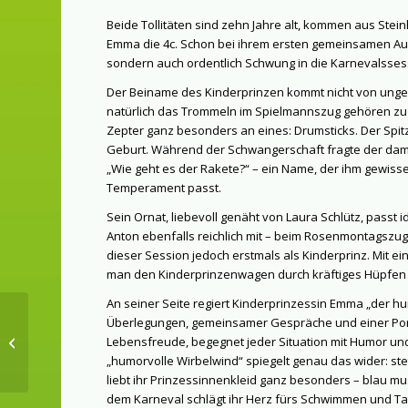
Beide Tollitäten sind zehn Jahre alt, kommen aus Stei
Emma die 4c. Schon bei ihrem ersten gemeinsamen Auftr
sondern auch ordentlich Schwung in die Karnevalsses
Der Beiname des Kinderprinzen kommt nicht von ungef
natürlich das Trommeln im Spielmannszug gehören zu 
Zepter ganz besonders an eines: Drumsticks. Der Spit
Geburt. Während der Schwangerschaft fragte der dama
„Wie geht es der Rakete?“ – ein Name, der ihm gewis
Temperament passt.
Sein Ornat, liebevoll genäht von Laura Schlütz, pass
Anton ebenfalls reichlich mit – beim Rosenmontagszug 
dieser Session jedoch erstmals als Kinderprinz. Mit e
man den Kinderprinzenwagen durch kräftiges Hüpfen v
An seiner Seite regiert Kinderprinzessin Emma „der hu
Überlegungen, gemeinsamer Gespräche und einer Porti
Vorverkaufstart
Lebensfreude, begegnet jeder Situation mit Humor und b
Karneval der Chöre
„humorvolle Wirbelwind“ spiegelt genau das wider: ste
liebt ihr Prinzessinnenkleid ganz besonders – blau mus
dem Karneval schlägt ihr Herz fürs Schwimmen und Ta