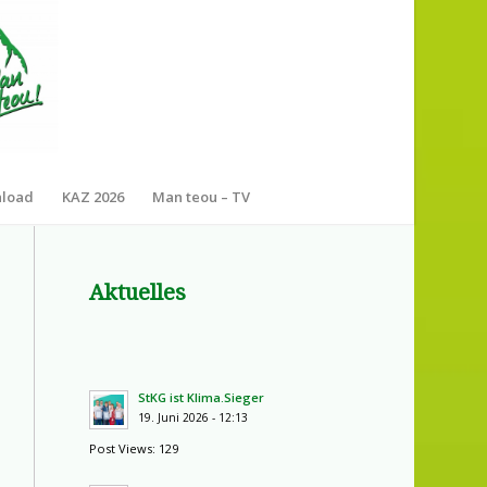
nload
KAZ 2026
Man teou – TV
Aktuelles
StKG ist Klima.Sieger
19. Juni 2026 - 12:13
Post Views: 129