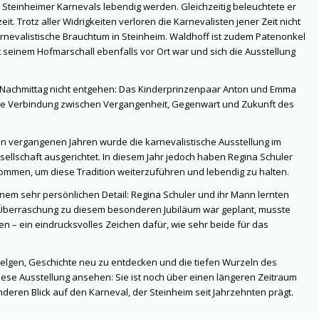
 Steinheimer Karnevals lebendig werden. Gleichzeitig beleuchtete er
t. Trotz aller Widrigkeiten verloren die Karnevalisten jener Zeit nicht
rnevalistische Brauchtum in Steinheim. Waldhoff ist zudem Patenonkel
seinem Hofmarschall ebenfalls vor Ort war und sich die Ausstellung
n Nachmittag nicht entgehen: Das Kinderprinzenpaar Anton und Emma
öne Verbindung zwischen Vergangenheit, Gegenwart und Zukunft des
den vergangenen Jahren wurde die karnevalistische Ausstellung im
llschaft ausgerichtet. In diesem Jahr jedoch haben Regina Schuler
ommen, um diese Tradition weiterzuführen und lebendig zu halten.
inem sehr persönlichen Detail: Regina Schuler und ihr Mann lernten
 Überraschung zu diesem besonderen Jubiläum war geplant, musste
n – ein eindrucksvolles Zeichen dafür, wie sehr beide für das
hwelgen, Geschichte neu zu entdecken und die tiefen Wurzeln des
diese Ausstellung ansehen: Sie ist noch über einen längeren Zeitraum
ren Blick auf den Karneval, der Steinheim seit Jahrzehnten prägt.