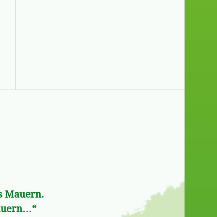
ms Mauern.
dauern…“