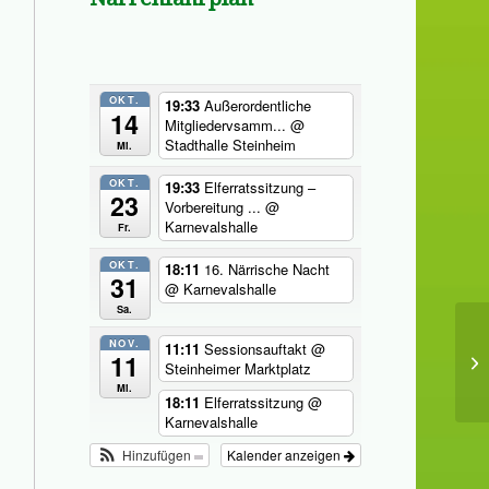
OKT.
19:33
Außerordentliche
14
Mitgliedervsamm...
@
Stadthalle Steinheim
Mi.
OKT.
19:33
Elferratssitzung –
23
Vorbereitung ...
@
Karnevalshalle
Fr.
OKT.
18:11
16. Närrische Nacht
31
@ Karnevalshalle
Sa.
NOV.
11:11
Sessionsauftakt
@
11
Steinheimer Marktplatz
Mi.
18:11
Elferratssitzung
@
Karnevalshalle
Hinzufügen
Kalender anzeigen