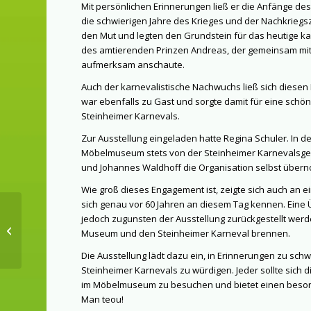
Mit persönlichen Erinnerungen ließ er die Anfänge des
die schwierigen Jahre des Krieges und der Nachkriegszei
den Mut und legten den Grundstein für das heutige ka
des amtierenden Prinzen Andreas, der gemeinsam mit 
aufmerksam anschaute.
Auch der karnevalistische Nachwuchs ließ sich diese
war ebenfalls zu Gast und sorgte damit für eine sch
Steinheimer Karnevals.
Zur Ausstellung eingeladen hatte Regina Schuler. In 
Möbelmuseum stets von der Steinheimer Karnevalsgese
und Johannes Waldhoff die Organisation selbst übern
Wie groß dieses Engagement ist, zeigte sich auch an e
sich genau vor 60 Jahren an diesem Tag kennen. Eine
jedoch zugunsten der Ausstellung zurückgestellt werde
Kapellentreffen 2026
Museum und den Steinheimer Karneval brennen.
Die Ausstellung lädt dazu ein, in Erinnerungen zu sc
Steinheimer Karnevals zu würdigen. Jeder sollte sich 
im Möbelmuseum zu besuchen und bietet einen besonde
Man teou!